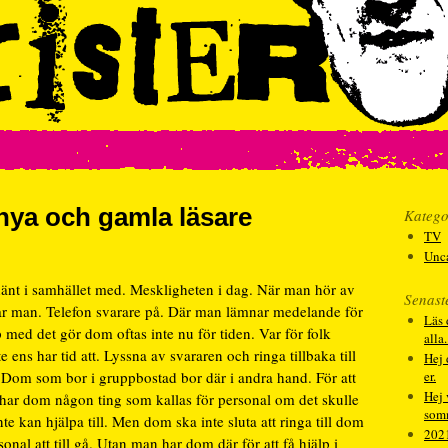
l nya och gamla läsare
Katego
TV
Unc
hänt i samhället med. Meskligheten i dag. När man hör av
Senast
har man. Telefon svarare på. Där man lämnar medelande för
Läs 
 med det gör dom oftas inte nu för tiden. Var för folk
alla
 ens har tid att. Lyssna av svararen och ringa tillbaka till
Hej 
. Dom som bor i gruppbostad bor där i andra hand. För att
er.
Hej 
r har dom någon ting som kallas för personal om det skulle
som
e kan hjälpa till. Men dom ska inte sluta att ringa till dom
202
nal att till gå. Utan man har dom där för att få hjälp i