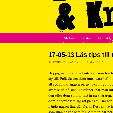
Om
Stefan
Krister
Kontakt
17-05-13 Läs tips til
Av
|
Publicerad:
STEFANB
13 MAJ, 2017
Hej jag med andra vet inte vad som har 
sig till. Folk Så om dom inte svara? då 
att sedan motagaren på ny. Ska ringa upp
svarare då på sina. Telefoner: när man inte
den eller dom som är läst in på svararen
dom behöver lära sig att på eget. Där fö
hända någon ting då. Deras Respektive int
som man är kär para for. Att man har perso