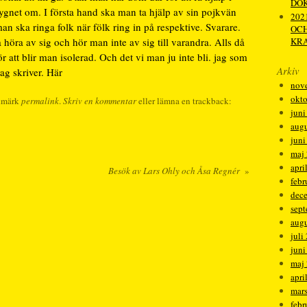
DO
dygnet om. I första hand ska man ta hjälp av sin pojkvän
2021
n ska ringa folk när fölk ring in på respektive. Svarare.
OCH
 höra av sig och hör man inte av sig till varandra. Alls då
KRA
ör att blir man isolerad. Och det vi man ju inte bli. jag som
Arkiv
ag skriver. Här
nov
okt
kmärk
permalink
.
Skriv en kommentar
eller lämna en trackback:
juni
augu
juni
maj
apri
Besök av Lars Ohly och Åsa Regnér
»
febr
dec
sep
augu
juli
juni
maj
apri
mar
febr