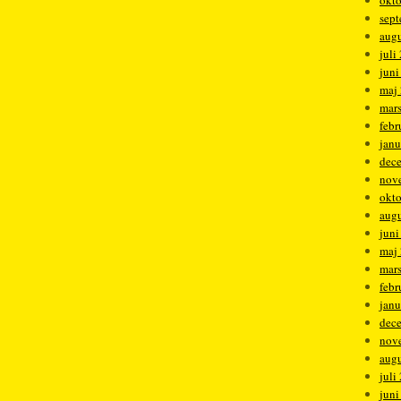
okt
sep
augu
juli
juni
maj
mar
febr
janu
dec
nov
okt
augu
juni
maj
mar
febr
janu
dec
nov
augu
juli
juni