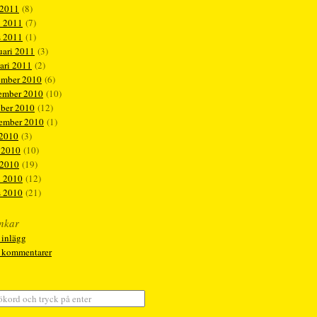
 2011
(8)
l 2011
(7)
s 2011
(1)
uari 2011
(3)
ari 2011
(2)
ember 2010
(6)
ember 2010
(10)
ober 2010
(12)
tember 2010
(1)
 2010
(3)
 2010
(10)
 2010
(19)
l 2010
(12)
s 2010
(21)
nkar
 inlägg
a kommentarer