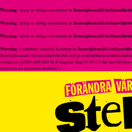
Warning
/home/phemsid1/stefanochkrist
: Array to string conversion in
Warning
/home/phemsid1/stefanochkrist
: Array to string conversion in
Warning
/home/phemsid1/stefanochkrist
: Array to string conversion in
Warning
/home/phemsid1/stefanochkri
: Undefined variable $content in
/home/phemsid1/stefanochkrister.fub.se/wp-content/themes/stefanokrist
wordpress y2026 m08 d03 h14 singular slug-17-05-13-las-tips-till-nya-
unknown-os unknown-browser">