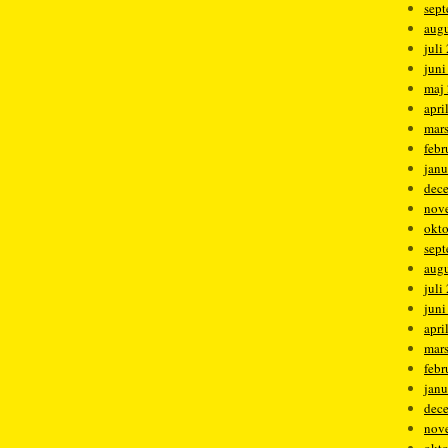
sep
augu
juli
juni
maj
apri
mar
febr
janu
dec
nov
okt
sep
augu
juli
juni
apri
mar
febr
janu
dec
nov