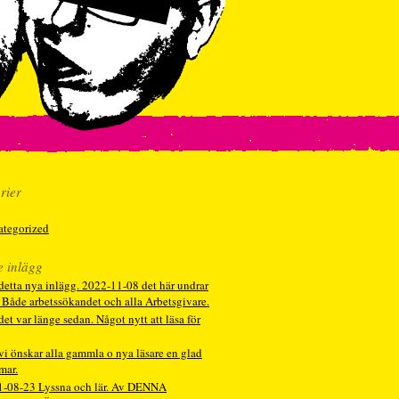
rier
ategorized
e inlägg
detta nya inlägg. 2022-11-08 det här undrar
. Både arbetssökandet och alla Arbetsgivare.
det var länge sedan. Något nytt att läsa för
vi önskar alla gammla o nya läsare en glad
mar.
1-08-23 Lyssna och lär. Av DENNA