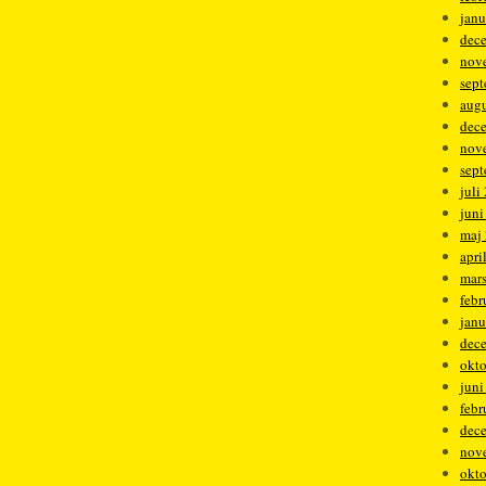
janu
dec
nov
sep
augu
dec
nov
sep
juli
juni
maj
apri
mar
febr
janu
dec
okt
juni
febr
dec
nov
okt