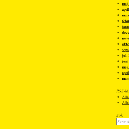
maj
apri
mar
febr
janu
dec
nov
okt
sep
juli
juni
maj
apri
mar
RSS-lä
Alla
All
Sök