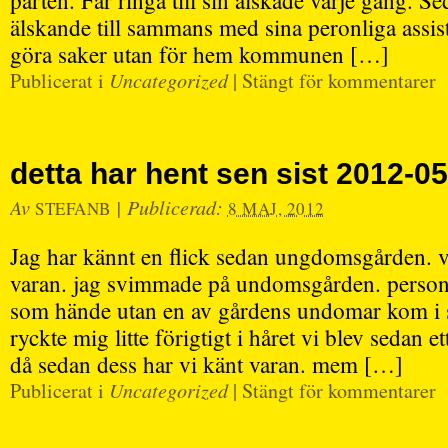
parten. Får ringa till sin älskade varje gång. S
älskande till sammans med sina peronliga assis
göra saker utan för hem kommunen […]
Publicerat i
Uncategorized
|
Stängt för kommentarer
detta har hent sen sist 2012-0
Av
|
Publicerad:
STEFANB
8 MAJ, 2012
Jag har kännt en flick sedan ungdomsgården. vi
varan. jag svimmade på undomsgården. personal
som hände utan en av gårdens undomar kom i si
ryckte mig litte förigtigt i håret vi blev sedan et
då sedan dess har vi känt varan. mem […]
Publicerat i
Uncategorized
|
Stängt för kommentarer