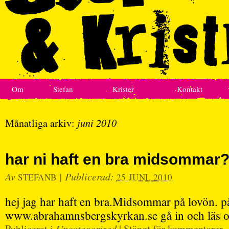
Om
Stefan
Krister
Kontakt
Månatliga arkiv:
juni 2010
har ni haft en bra midsommar
Av
|
Publicerad:
STEFANB
25 JUNI, 2010
hej jag har haft en bra.Midsommar på lovön. p
www.abrahamnsbergskyrkan.se gå in och läs oc
Publicerat i
Uncategorized
|
Stängt för kommentarer