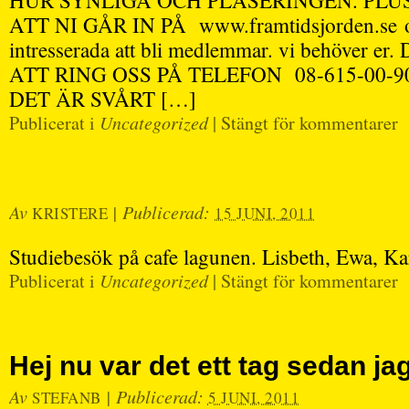
HUR SYNLIGA OCH PLASERINGEN. PLUS
ATT NI GÅR IN PÅ www.framtidsjorden.se o
intresserada att bli medlemmar. vi behöver 
ATT RING OSS PÅ TELEFON 08-615-00-
DET ÄR SVÅRT […]
Publicerat i
Uncategorized
|
Stängt för kommentarer
Av
|
Publicerad:
KRISTERE
15 JUNI, 2011
Studiebesök på cafe lagunen. Lisbeth, Ewa, Ka
Publicerat i
Uncategorized
|
Stängt för kommentarer
Hej nu var det ett tag sedan ja
Av
|
Publicerad:
STEFANB
5 JUNI, 2011