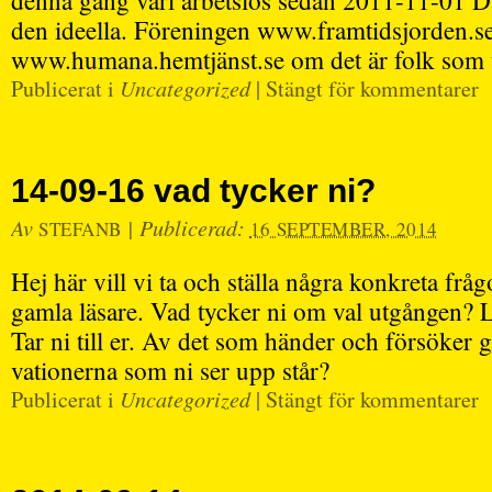
denna gång vari arbetslös sedan 2011-11-01 D
den ideella. Föreningen www.framtidsjorden.se
www.humana.hemtjänst.se om det är folk som 
Publicerat i
Uncategorized
|
Stängt för kommentarer
14-09-16 vad tycker ni?
Av
|
Publicerad:
STEFANB
16 SEPTEMBER, 2014
Hej här vill vi ta och ställa några konkreta fråg
gamla läsare. Vad tycker ni om val utgången? L
Tar ni till er. Av det som händer och försöker gö
vationerna som ni ser upp står?
Publicerat i
Uncategorized
|
Stängt för kommentarer