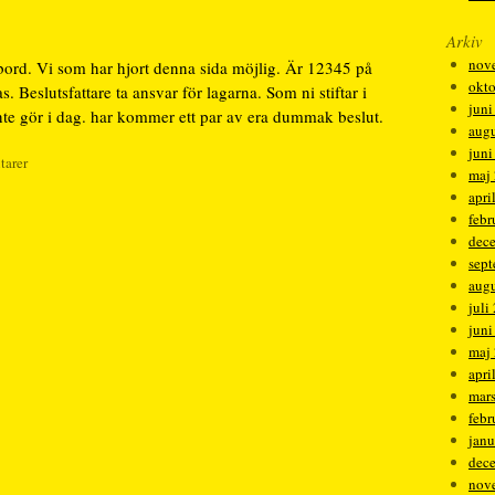
Arkiv
nov
. bord. Vi som har hjort denna sida möjlig. Är 12345 på
okt
. Beslutsfattare ta ansvar för lagarna. Som ni stiftar i
juni
nte gör i dag. har kommer ett par av era dummak beslut.
augu
juni
tarer
maj
apri
febr
dec
sep
augu
juli
juni
maj
apri
mar
febr
janu
dec
nov