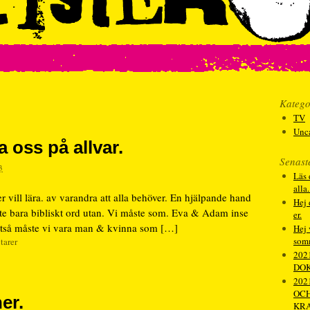
Katego
TV
Unc
a oss på allvar.
Senast
3
Läs 
alla
r vill lära. av varandra att alla behöver. En hjälpande hand
Hej 
nte bara bibliskt ord utan. Vi måste som. Eva & Adam inse
er.
 Alltså måste vi vara man & kvinna som […]
Hej 
som
tarer
202
DO
2021
OCH
er.
KRA