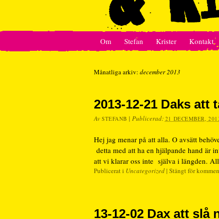
Om
Stefan
Krister
Kontakt
Månatliga arkiv:
december 2013
2013-12-21 Daks att t
Av
|
Publicerad:
STEFANB
21 DECEMBER, 201
Hej jag menar på att alla. O avsätt behöve
detta med att ha en hjälpande hand är i
att vi klarar oss inte själva i längden.
Publicerat i
Uncategorized
|
Stängt för kommen
13-12-02 Dax att slå n