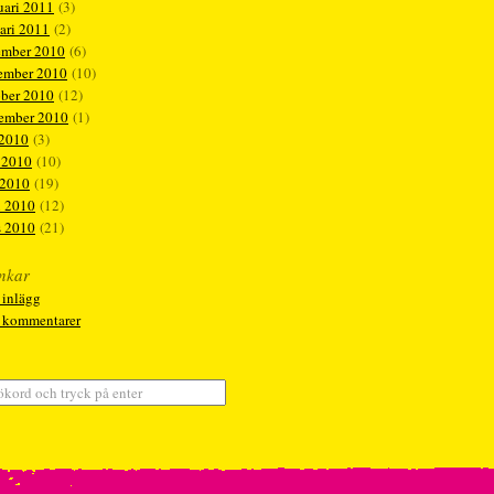
uari 2011
(3)
ari 2011
(2)
ember 2010
(6)
ember 2010
(10)
ober 2010
(12)
tember 2010
(1)
 2010
(3)
 2010
(10)
 2010
(19)
l 2010
(12)
s 2010
(21)
nkar
 inlägg
a kommentarer