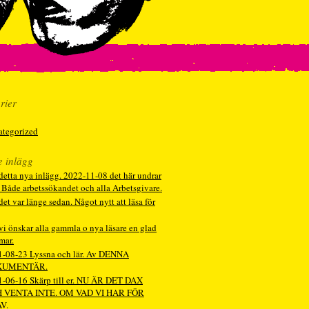
rier
ategorized
e inlägg
detta nya inlägg. 2022-11-08 det här undrar
. Både arbetssökandet och alla Arbetsgivare.
det var länge sedan. Något nytt att läsa för
vi önskar alla gammla o nya läsare en glad
mar.
1-08-23 Lyssna och lär. Av DENNA
KUMENTÄR.
-06-16 Skärp till er. NU ÄR DET DAX
 VENTA INTE. OM VAD VI HAR FÖR
V.