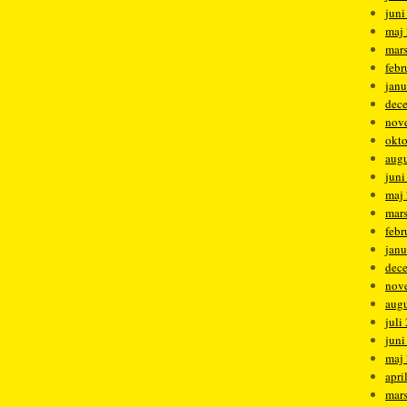
juni
maj
mar
febr
janu
dec
nov
okt
augu
juni
maj
mar
febr
janu
dec
nov
augu
juli
juni
maj
apri
mar