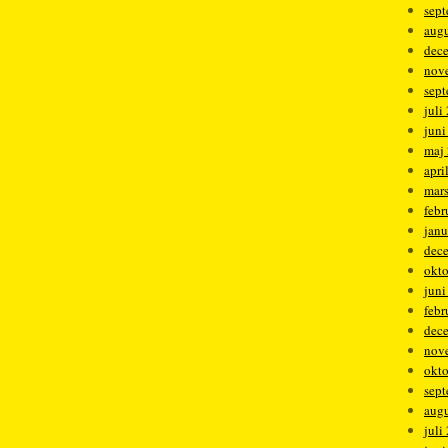
sep
augu
dec
nov
sep
juli
juni
maj
apri
mar
febr
janu
dec
okt
juni
febr
dec
nov
okt
sep
augu
juli