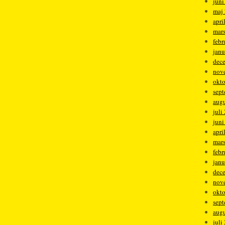
juni
maj
apri
mar
febr
janu
dec
nov
okt
sep
augu
juli
juni
apri
mar
febr
janu
dec
nov
okt
sep
augu
juli