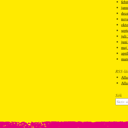
febr
janu
dec
nov
okt
sep
juli
juni
maj
apri
mar
RSS-lä
Alla
All
Sök