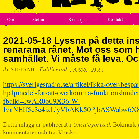
Om
Stefan
Krister
Kontakt
2021-05-18 Lyssna på detta in
renarama rånet. Mot oss som ha
samhället. Vi måste få leva. Oc
Av
|
Publicerad:
STEFANB
18 MAJ, 2021
https://sverigesradio.se/artikel/ilska-over-bespa
hjalpmedel-for-att-overkomma-funktionshinde
fbclid=IwAR0o09X36-W-
IvnNEIf5e3c4ixLlyVbAKk50PjbASWabw6X
Detta inlägg är publicerat i
Uncategorized
. Bokmärk
kommentarer och trackbacks.