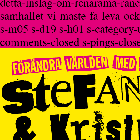
detta-inslag-om-renarama-rane
samhallet-vi-maste-fa-leva-ock
s-m05 s-d19 s-h01 s-category-u
comments-closed s-pings-clos