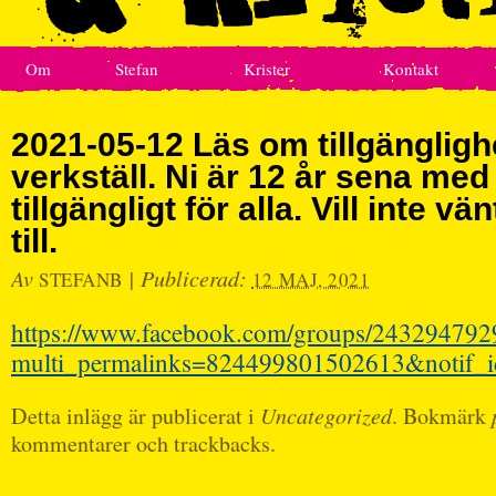
Om
Stefan
Krister
Kontakt
2021-05-12 Läs om tillgänglig
verkställ. Ni är 12 år sena med 
tillgängligt för alla. Vill inte v
till.
Av
|
Publicerad:
STEFANB
12 MAJ, 2021
https://www.facebook.com/groups/243294792
multi_permalinks=824499801502613&notif_i
Detta inlägg är publicerat i
Uncategorized
. Bokmärk
kommentarer och trackbacks.