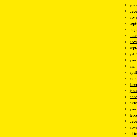
janu
dec
nov
sep
augu
dec
nov
sep
juli
juni
maj
apri
mar
febr
janu
dec
okt
juni
febr
dec
nov
okt