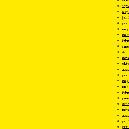
okt
sep
augu
juli
juni
maj
mar
febr
janu
dec
nov
okt
augu
juni
maj
mar
febr
janu
dec
nov
augu
juli
juni