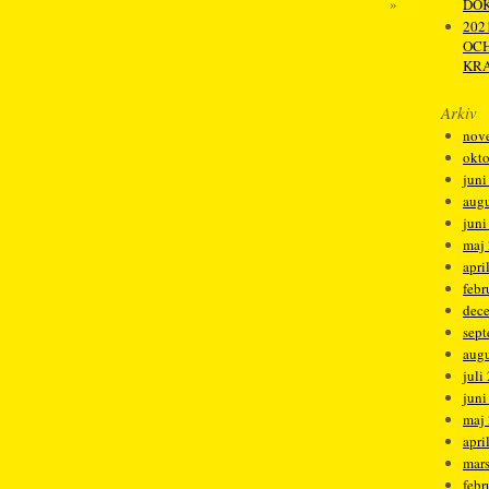
»
DO
2021
OCH
KRA
Arkiv
nov
okt
juni
augu
juni
maj
apri
febr
dec
sep
augu
juli
juni
maj
apri
mar
febr