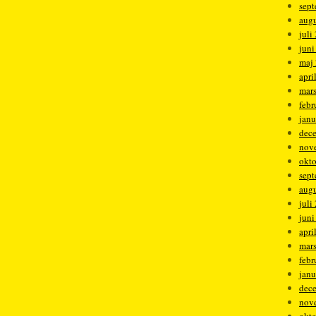
sep
augu
juli
juni
maj
apri
mar
febr
janu
dec
nov
okt
sep
augu
juli
juni
apri
mar
febr
janu
dec
nov