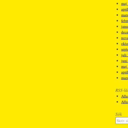
maj
apri
mar
febr
janu
dec
nov
okt
sep
juli
juni
maj
apri
mar
RSS-lä
Alla
All
Sök