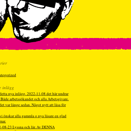
rier
ategorized
e inlägg
detta nya inlägg. 2022-11-08 det här undrar
. Både arbetssökandet och alla Arbetsgivare.
det var länge sedan. Något nytt att läsa för
vi önskar alla gammla o nya läsare en glad
mar.
1-08-23 Lyssna och lär. Av DENNA