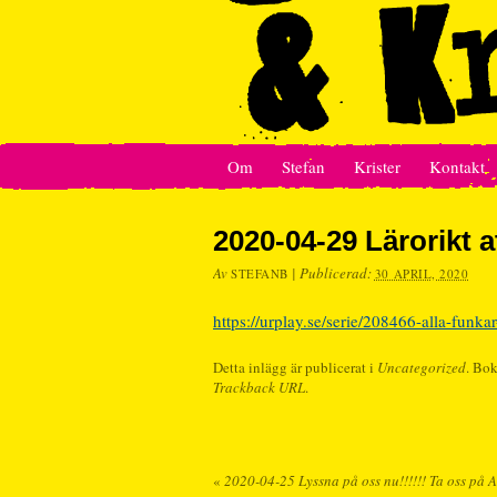
Om
Stefan
Krister
Kontakt
2020-04-29 Lärorikt at
Av
|
Publicerad:
STEFANB
30 APRIL, 2020
https://urplay.se/serie/208466-alla-funkar
Detta inlägg är publicerat i
Uncategorized
. Bo
Trackback URL
.
«
2020-04-25 Lyssna på oss nu!!!!!! Ta oss på A