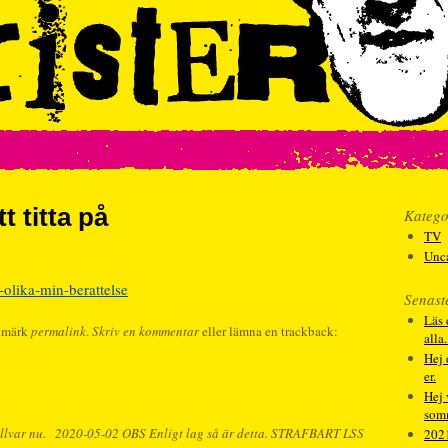
t titta på
Katego
TV
Unc
-olika-min-berattelse
Senast
Läs 
kmärk
permalink
.
Skriv en kommentar
eller lämna en trackback:
alla
Hej 
er.
Hej 
som
llvar nu.
2020-05-02 OBS Enligt lag så är detta. STRAFBART LSS
202