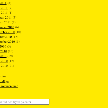
 2011
(8)
l 2011
(7)
s 2011
(1)
uari 2011
(3)
ari 2011
(2)
ember 2010
(6)
ember 2010
(10)
ober 2010
(12)
tember 2010
(1)
 2010
(3)
 2010
(10)
 2010
(19)
l 2010
(12)
s 2010
(21)
nkar
 inlägg
a kommentarer