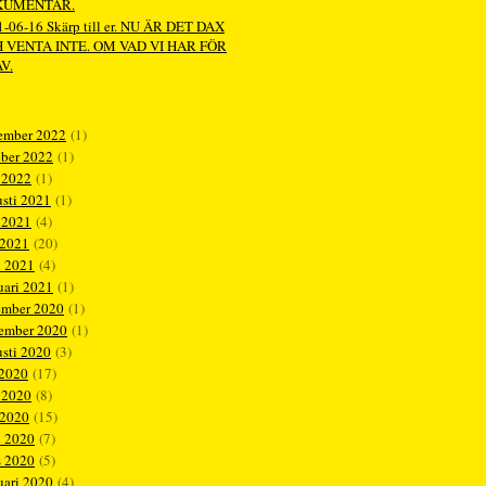
KUMENTÄR.
-06-16 Skärp till er. NU ÄR DET DAX
 VENTA INTE. OM VAD VI HAR FÖR
V.
ember 2022
(1)
ober 2022
(1)
 2022
(1)
sti 2021
(1)
 2021
(4)
 2021
(20)
l 2021
(4)
uari 2021
(1)
ember 2020
(1)
tember 2020
(1)
sti 2020
(3)
 2020
(17)
 2020
(8)
 2020
(15)
l 2020
(7)
s 2020
(5)
uari 2020
(4)