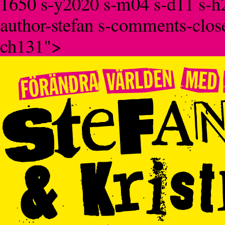
1650 s-y2020 s-m04 s-d11 s-h2
author-stefan s-comments-clos
ch131">