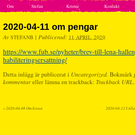
Om
Stefan
Krister
Kontakt
2020-04-11 om pengar
Av
|
Publicerad:
STEFANB
11 APRIL, 2020
https://www.fub.se/nyheter/brev-till-lena-hall
habiliteringsersattning/
Detta inlägg är publicerat i
Uncategorized
. Bokmärk
kommentar
eller lämna en trackback:
Trackback URL
.
«
2020-04-08 Om krisen
2020-04-12 I All