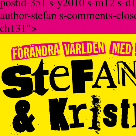
postid-351 s-y2010 s-m12 s-d1
author-stefan s-comments-clos
ch131">