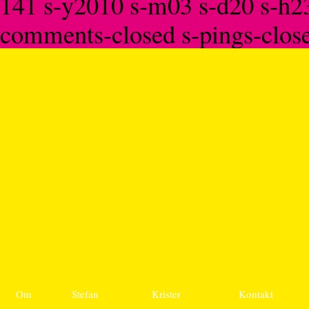
141 s-y2010 s-m03 s-d20 s-h23 
comments-closed s-pings-clos
Om
Stefan
Krister
Kontakt