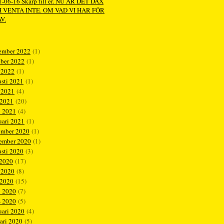
-06-16 Skärp till er. NU ÄR DET DAX
 VENTA INTE. OM VAD VI HAR FÖR
V.
ember 2022
(1)
ober 2022
(1)
 2022
(1)
sti 2021
(1)
 2021
(4)
 2021
(20)
l 2021
(4)
uari 2021
(1)
ember 2020
(1)
tember 2020
(1)
sti 2020
(3)
 2020
(17)
 2020
(8)
 2020
(15)
l 2020
(7)
s 2020
(5)
uari 2020
(4)
ari 2020
(5)