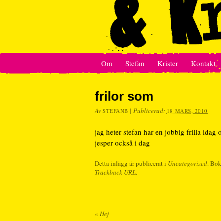
Om
Stefan
Krister
Kontakt
frilor som
Av
|
Publicerad:
STEFANB
18 MARS, 2010
jag heter stefan har en jobbig frilla idag
jesper också i dag
Detta inlägg är publicerat i
Uncategorized
. Bo
Trackback URL
.
«
Hej