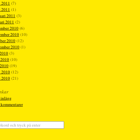
l 2011
(7)
s 2011
(1)
uari 2011
(3)
ari 2011
(2)
ember 2010
(6)
ember 2010
(10)
ober 2010
(12)
tember 2010
(1)
 2010
(3)
 2010
(10)
 2010
(19)
l 2010
(12)
s 2010
(21)
nkar
 inlägg
a kommentarer