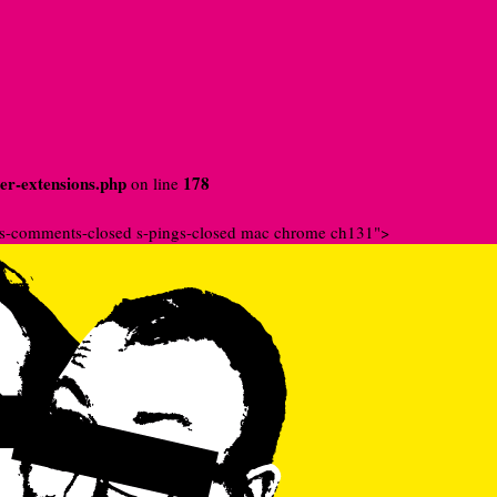
der-extensions.php
178
on line
an s-comments-closed s-pings-closed mac chrome ch131">