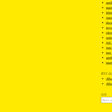
apri
mar
febr
janu
dec
nov
okt
sep
juli
juni
maj
apri
mar
RSS-lä
Alla
All
Sök