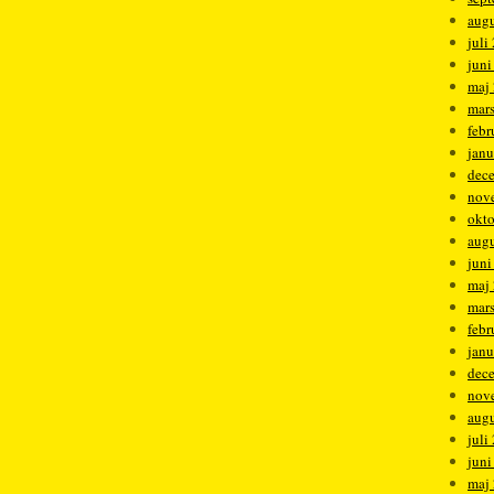
augu
juli
juni
maj
mar
febr
janu
dec
nov
okt
augu
juni
maj
mar
febr
janu
dec
nov
augu
juli
juni
maj