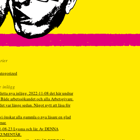
rier
ategorized
e inlägg
detta nya inlägg. 2022-11-08 det här undrar
. Både arbetssökandet och alla Arbetsgivare.
det var länge sedan. Något nytt att läsa för
vi önskar alla gammla o nya läsare en glad
mar.
1-08-23 Lyssna och lär. Av DENNA
KUMENTÄR.