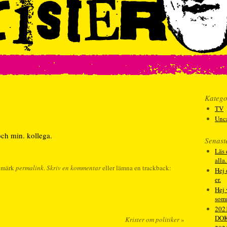
Katego
TV
Unc
 och min. kollega.
Senast
Läs 
alla
kmärk
permalink
.
Skriv en kommentar
eller lämna en trackback:
Hej 
er.
Hej 
som
202
DO
Krister om politiker
»