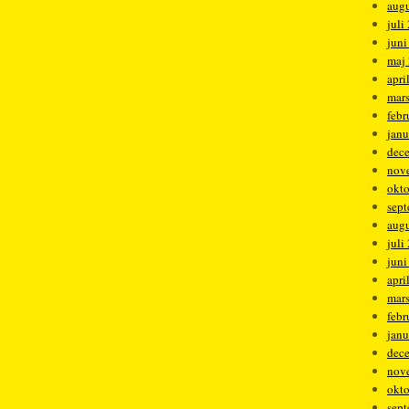
augu
juli
juni
maj
apri
mar
febr
janu
dec
nov
okt
sep
augu
juli
juni
apri
mar
febr
janu
dec
nov
okt
sep