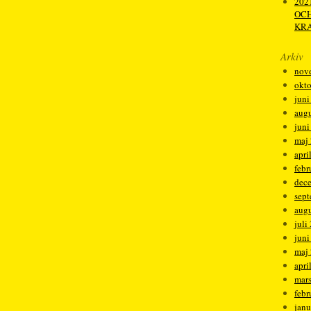
2021
OCH
KRA
Arkiv
nov
okt
juni
augu
juni
maj
apri
febr
dec
sep
augu
juli
juni
maj
apri
mar
febr
janu