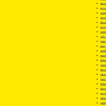
dec
nov
sep
augu
dec
nov
sep
juli
juni
maj
apri
mar
febr
janu
dec
okt
juni
febr
dec
nov
okt
sep